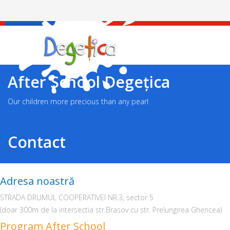
Facebook
After School Degețica
Our children more precious than any pearl
Contact
Adresa noastră
STRADA DRUMUL COOPERATIVEI NR.3, sector 5
(doar 300m de la intersectia str.Brasov cu str. Prelungirea Ghencea)
Program After School