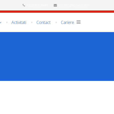
+228 872 4444
contact@email.com
Activitati
Contact
Cariere