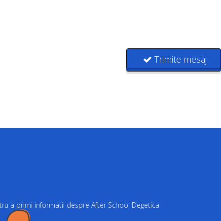
Trimite mesaj
ru a primi informatii despre After School Degetica