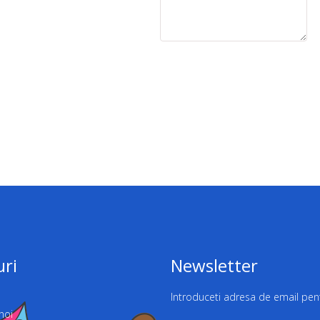
uri
Newsletter
Introduceti adresa de email pent
noi