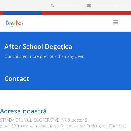
+228 872 4444
contact@email.com
Facebook
After School Degețica
Our children more precious than any pearl
Contact
Adresa noastră
STRADA DRUMUL COOPERATIVEI NR.3, sector 5
(doar 300m de la intersectia str.Brasov cu str. Prelungirea Ghencea)